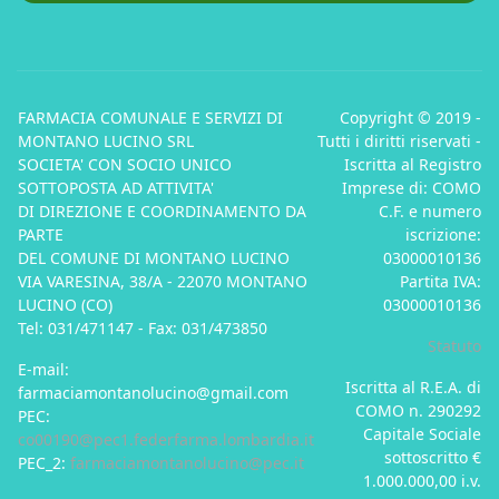
FARMACIA COMUNALE E SERVIZI DI
Copyright © 2019 -
MONTANO LUCINO SRL
Tutti i diritti riservati -
SOCIETA' CON SOCIO UNICO
Iscritta al Registro
SOTTOPOSTA AD ATTIVITA'
Imprese di: COMO
DI DIREZIONE E COORDINAMENTO DA
C.F. e numero
PARTE
iscrizione:
DEL COMUNE DI MONTANO LUCINO
03000010136
VIA VARESINA, 38/A - 22070 MONTANO
Partita IVA:
LUCINO (CO)
03000010136
Tel: 031/471147 - Fax: 031/473850
Statuto
E-mail:
Iscritta al R.E.A. di
farmaciamontanolucino@gmail.com
COMO n. 290292
PEC:
Capitale Sociale
co00190@pec1.federfarma.lombardia.it
sottoscritto €
PEC_2:
farmaciamontanolucino@pec.it
1.000.000,00 i.v.