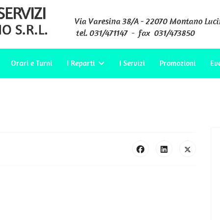
Orari e Turni
I Reparti
I Servizi
Promozioni
Ev