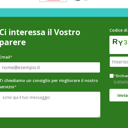
Ci interessa il Vostro
Codice di
parere
Email
*
*
Dichiar
Ti chiediamo un consiglio per migliorare il nostro
trattam
servizio
*
Invia