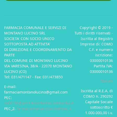
FARMACIA COMUNALE E SERVIZI DI
Copyright © 2019 -
MONTANO LUCINO SRL
Tutti i diritti riservati -
SOCIETA' CON SOCIO UNICO
Iscritta al Registro
SOTTOPOSTA AD ATTIVITA'
Imprese di: COMO
DI DIREZIONE E COORDINAMENTO DA
C.F. e numero
PARTE
iscrizione:
DEL COMUNE DI MONTANO LUCINO
03000010136
VIA VARESINA, 38/A - 22070 MONTANO
Partita IVA:
LUCINO (CO)
03000010136
Tel: 031/471147 - Fax: 031/473850
Statuto
E-mail:
Iscritta al R.E.A. di
farmaciamontanolucino@gmail.com
COMO n. 290292
PEC:
Capitale Sociale
co00190@pec1.federfarma.lombardia.it
sottoscritto €
PEC_2:
farmaciamontanolucino@pec.it
1.000.000,00 i.v.