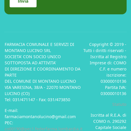
Invia
FARMACIA COMUNALE E SERVIZI DI
Copyright © 2019 -
MONTANO LUCINO SRL
Tutti i diritti riservati -
SOCIETA' CON SOCIO UNICO
Iscritta al Registro
SOTTOPOSTA AD ATTIVITA'
Imprese di: COMO
DI DIREZIONE E COORDINAMENTO DA
C.F. e numero
PARTE
iscrizione:
DEL COMUNE DI MONTANO LUCINO
03000010136
VIA VARESINA, 38/A - 22070 MONTANO
Partita IVA:
LUCINO (CO)
03000010136
Tel: 031/471147 - Fax: 031/473850
Statuto
E-mail:
Iscritta al R.E.A. di
farmaciamontanolucino@gmail.com
COMO n. 290292
PEC:
Capitale Sociale
co00190@pec1.federfarma.lombardia.it