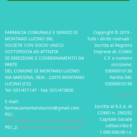
FARMACIA COMUNALE E SERVIZI DI
Copyright © 2019 -
MONTANO LUCINO SRL
Tutti i diritti riservati -
SOCIETA' CON SOCIO UNICO
Iscritta al Registro
SOTTOPOSTA AD ATTIVITA'
Imprese di: COMO
DI DIREZIONE E COORDINAMENTO DA
C.F. e numero
PARTE
iscrizione:
DEL COMUNE DI MONTANO LUCINO
03000010136
VIA VARESINA, 38/A - 22070 MONTANO
Partita IVA:
LUCINO (CO)
03000010136
Tel: 031/471147 - Fax: 031/473850
Statuto
E-mail:
Iscritta al R.E.A. di
farmaciamontanolucino@gmail.com
COMO n. 290292
PEC:
Capitale Sociale
co00190@pec1.federfarma.lombardia.it
sottoscritto €
PEC_2:
farmaciamontanolucino@pec.it
1.000.000,00 i.v.