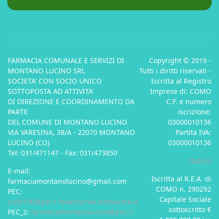
FARMACIA COMUNALE E SERVIZI DI
Copyright © 2019 -
MONTANO LUCINO SRL
Tutti i diritti riservati -
SOCIETA' CON SOCIO UNICO
Iscritta al Registro
SOTTOPOSTA AD ATTIVITA'
Imprese di: COMO
DI DIREZIONE E COORDINAMENTO DA
C.F. e numero
PARTE
iscrizione:
DEL COMUNE DI MONTANO LUCINO
03000010136
VIA VARESINA, 38/A - 22070 MONTANO
Partita IVA:
LUCINO (CO)
03000010136
Tel: 031/471147 - Fax: 031/473850
Statuto
E-mail:
Iscritta al R.E.A. di
farmaciamontanolucino@gmail.com
COMO n. 290292
PEC:
Capitale Sociale
co00190@pec1.federfarma.lombardia.it
sottoscritto €
PEC_2:
farmaciamontanolucino@pec.it